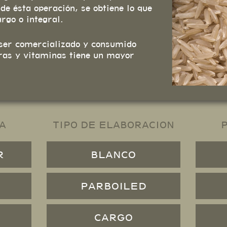
e ésta operación, se obtiene lo que
rgo o integral.
ser comercializado y consumido
bras y vitaminas tiene un mayor
A
TIPO DE ELABORACION
R
BLANCO
PARBOILED
CARGO