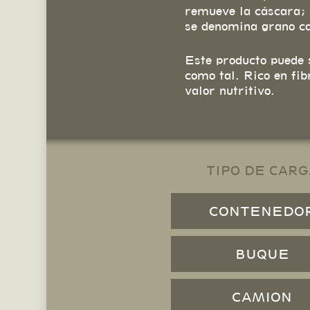
remueve la cáscara; d
se denomina grano ca
Este producto puede 
como tal. Rico en fi
valor nutritivo.
TIPO DE CARG
CONTENEDO
BUQUE
CAMION